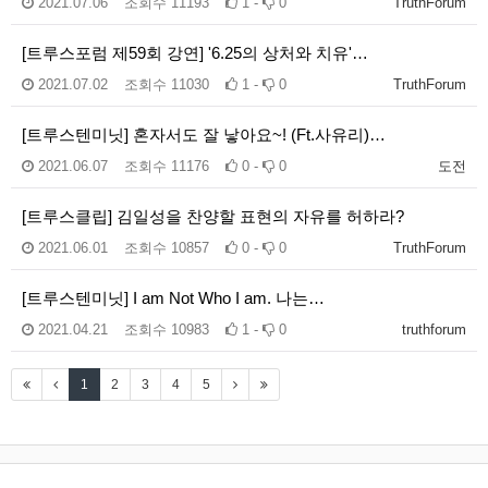
2021.07.06
조회수
11193
1 -
0
TruthForum
[트루스포럼 제59회 강연] '6.25의 상처와 치유'…
2021.07.02
조회수
11030
1 -
0
TruthForum
[트루스텐미닛] 혼자서도 잘 낳아요~! (Ft.사유리)…
2021.06.07
조회수
11176
0 -
0
도전
[트루스클립] 김일성을 찬양할 표현의 자유를 허하라?
2021.06.01
조회수
10857
0 -
0
TruthForum
[트루스텐미닛] I am Not Who I am. 나는…
2021.04.21
조회수
10983
1 -
0
truthforum
1
2
3
4
5