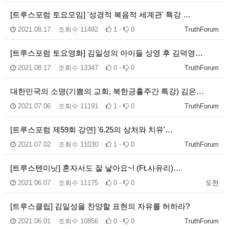
[트루스포럼 토요모임] '성경적 복음적 세계관' 특강 …
2021.08.17
조회수
11492
1 -
0
TruthForum
[트루스포럼 토요영화] 김일성의 아이들 상영 후 김덕영…
2021.08.17
조회수
13347
0 -
0
TruthForum
대한민국의 소명(기쁨의 교회, 북한긍휼주간 특강) 김은…
2021.07.06
조회수
11191
1 -
0
TruthForum
[트루스포럼 제59회 강연] '6.25의 상처와 치유'…
2021.07.02
조회수
11030
1 -
0
TruthForum
[트루스텐미닛] 혼자서도 잘 낳아요~! (Ft.사유리)…
2021.06.07
조회수
11175
0 -
0
도전
[트루스클립] 김일성을 찬양할 표현의 자유를 허하라?
2021.06.01
조회수
10856
0 -
0
TruthForum