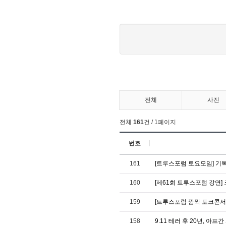
전체
사진
전체
161
건 / 1페이지
번호
161
[트루스포럼 토요모임] 기
160
[제61회 트루스포럼 강연]
159
[트루스포럼 깜짝 토크콘서
158
9.11 테러 후 20년, 아프