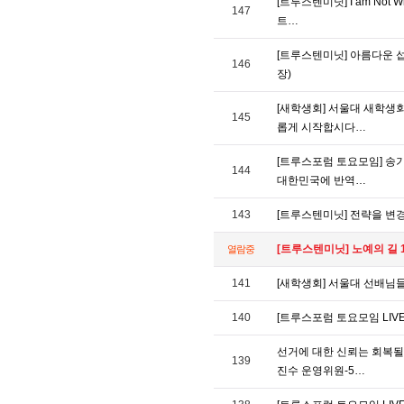
[트루스텐미닛] I am Not
147
트…
[트루스텐미닛] 아름다운 섭
146
장)
[새학생회] 서울대 새학생회
145
롭게 시작합시다…
[트루스포럼 토요모임] 송기
144
대한민국에 반역…
143
[트루스텐미닛] 전략을 변경
[트루스텐미닛] 노예의 길 1
열람중
141
[새학생회] 서울대 선배님
140
[트루스포럼 토요모임 LI
선거에 대한 신뢰는 회복될수
139
진수 운영위원-5…