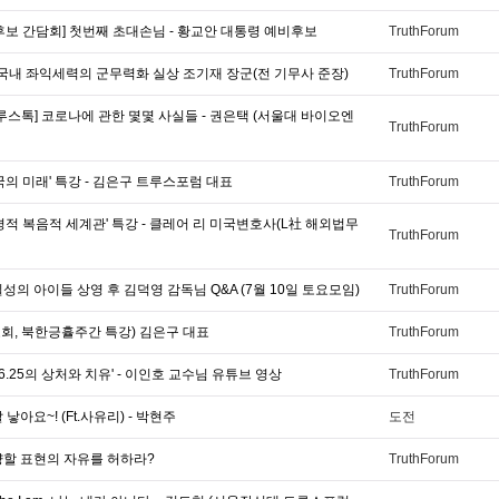
후보 간담회] 첫번째 초대손님 - 황교안 대통령 예비후보
TruthForum
 국내 좌익세력의 군무력화 실상 조기재 장군(전 기무사 준장)
TruthForum
루스톡] 코로나에 관한 몇몇 사실들 - 권은택 (서울대 바이오엔
TruthForum
국의 미래' 특강 - 김은구 트루스포럼 대표
TruthForum
경적 복음적 세계관' 특강 - 클레어 리 미국변호사(L社 해외법무
TruthForum
성의 아이들 상영 후 김덕영 감독님 Q&A (7월 10일 토요모임)
TruthForum
회, 북한긍휼주간 특강) 김은구 대표
TruthForum
'6.25의 상처와 치유' - 이인호 교수님 유튜브 영상
TruthForum
낳아요~! (Ft.사유리) - 박현주
도전
양할 표현의 자유를 허하라?
TruthForum