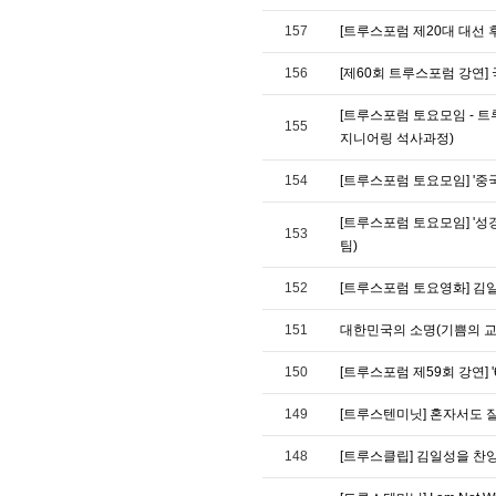
157
[트루스포럼 제20대 대선 
156
[제60회 트루스포럼 강연]
[트루스포럼 토요모임 - 트
155
지니어링 석사과정)
154
[트루스포럼 토요모임] '중
[트루스포럼 토요모임] '성
153
팀)
152
[트루스포럼 토요영화] 김일
151
대한민국의 소명(기쁨의 교
150
[트루스포럼 제59회 강연] 
149
[트루스텐미닛] 혼자서도 잘 
148
[트루스클립] 김일성을 찬