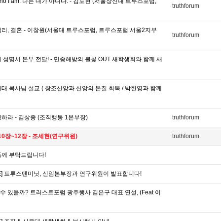
 Who I am. 나는 내가 아니다. - 김도현 (서울장신대 트루스포럼,
truthforum
리, 결혼 - 이창원(서울대 트루스포럼, 트루스포럼 서울2지부
truthforum
 성명서 본부 전달! - 민중해방의 불꽃 OUT 새학생회와 함께 새
태 목사님 설교 ( 창조신앙과 신앙의 본질 회복 / 박헌영과 함께
하라 - 김상종 (조직행동 1본부장)
truthforum
0장~12장 - 조세현(연구위원)
truthforum
들께 부탁드립니다!
VE] 트루스텐미닛, 신임본부장과 연구위원이 발표합니다!
 있을까? 트러스트포럼 광주행사 김은구 대표 연설, (Feat 이