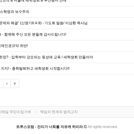
E] 조직 & 서울대 새학생회 & 부산행사 안내
랑스혁명과 보수주의
문제와 해결” (신명기6:4-9) - 기도회 말씀/ 이상환 목사님
 - 함께해 주신 모든 분들께 감사드립니다!
국제인권규약 위반!
장? - 입학부터 강요되는 동성애 교육 / 새학생회 만들어야
지지! - 총학탈퇴하고 새학생회 시작합시다!!
이메일 무단수집거부
책임의 한계와 법적고지
트루스포럼 - 진리가 너희를 자유케 하리라
All rights reserved.