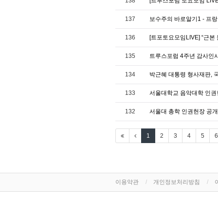
138
[트루스포럼 토요모임 LIV
137
보수주의 바로알기1 - 프
136
[트포토요모임LIVE] “근본 
135
트루스포럼 4주년 감사인사
134
박근혜 대통령 형사재판, 
133
서울대학교 음악대학 인권헌
132
서울대 총학 인권헌장 공개 
1
2
3
4
5
6
이용약관
개인정보처리방침