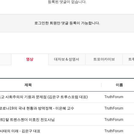
등록된 댓글이 없습니다.
로그인한 회원만 댓글 등록이 가능합니다.
영상
대자보＆성명서
트포아카이브
트
제목
이름
독교 사회주의의 기원과 문제점 (김은구 트루스포럼 대표)
TruthForum
 코로나19의 국내 현황과 방역정책 - 이은혜 교수
TruthForum
트] 탈 트렌스젠더 이효진 전도사님
TruthForum
간 사태의 미래 - 김은구 대표
TruthForum