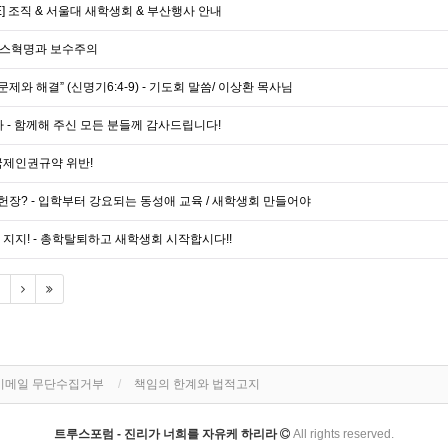
E] 조직 & 서울대 새학생회 & 부산행사 안내
랑스혁명과 보수주의
문제와 해결” (신명기6:4-9) - 기도회 말씀/ 이상환 목사님
 - 함께해 주신 모든 분들께 감사드립니다!
국제인권규약 위반!
장? - 입학부터 강요되는 동성애 교육 / 새학생회 만들어야
지지! - 총학탈퇴하고 새학생회 시작합시다!!
이메일 무단수집거부
책임의 한계와 법적고지
트루스포럼 - 진리가 너희를 자유케 하리라
All rights reserved.