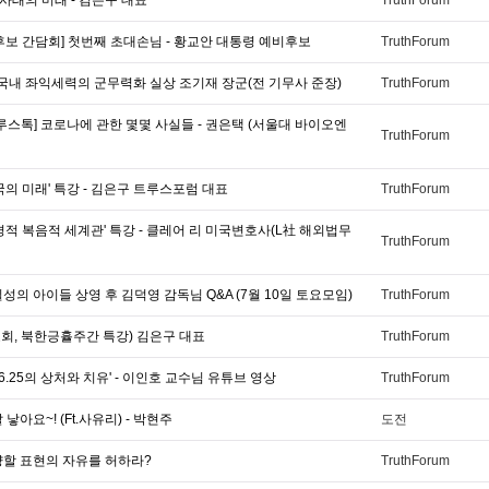
후보 간담회] 첫번째 초대손님 - 황교안 대통령 예비후보
TruthForum
 국내 좌익세력의 군무력화 실상 조기재 장군(전 기무사 준장)
TruthForum
루스톡] 코로나에 관한 몇몇 사실들 - 권은택 (서울대 바이오엔
TruthForum
국의 미래' 특강 - 김은구 트루스포럼 대표
TruthForum
경적 복음적 세계관' 특강 - 클레어 리 미국변호사(L社 해외법무
TruthForum
성의 아이들 상영 후 김덕영 감독님 Q&A (7월 10일 토요모임)
TruthForum
회, 북한긍휼주간 특강) 김은구 대표
TruthForum
'6.25의 상처와 치유' - 이인호 교수님 유튜브 영상
TruthForum
낳아요~! (Ft.사유리) - 박현주
도전
양할 표현의 자유를 허하라?
TruthForum