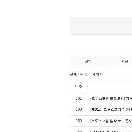
전체
사진
전체
161
건 / 1페이지
번호
161
[트루스포럼 토요모임] 기
160
[제61회 트루스포럼 강연]
159
[트루스포럼 깜짝 토크콘서
158
9.11 테러 후 20년, 아프