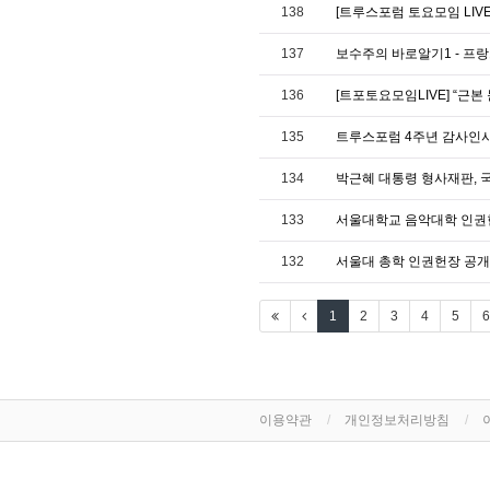
138
[트루스포럼 토요모임 LIV
137
보수주의 바로알기1 - 프
136
[트포토요모임LIVE] “근본 
135
트루스포럼 4주년 감사인사
134
박근혜 대통령 형사재판, 
133
서울대학교 음악대학 인권헌
132
서울대 총학 인권헌장 공개 
1
2
3
4
5
6
이용약관
개인정보처리방침