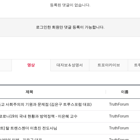
등록된 댓글이 없습니다.
로그인한 회원만 댓글 등록이 가능합니다.
영상
대자보＆성명서
트포아카이브
트
제목
이름
독교 사회주의의 기원과 문제점 (김은구 트루스포럼 대표)
TruthForum
 코로나19의 국내 현황과 방역정책 - 이은혜 교수
TruthForum
트] 탈 트렌스젠더 이효진 전도사님
TruthForum
간 사태의 미래 - 김은구 대표
TruthForum