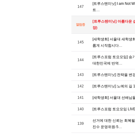
[트루스텐미닛] I am Not
147
트…
[트루스텐미닛] 아름다운 
열람중
장)
[새학생회] 서울대 새학생회
145
롭게 시작합시다…
[트루스포럼 토요모임] 송기
144
대한민국에 반역…
143
[트루스텐미닛] 전략을 변경
142
[트루스텐미닛] 노예의 길 1
141
[새학생회] 서울대 선배님
140
[트루스포럼 토요모임 LI
선거에 대한 신뢰는 회복될수
139
진수 운영위원-5…