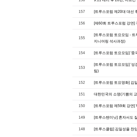
157
[트루스포럼 제20대 대선 
156
[제60회 트루스포럼 강연]
[트루스포럼 토요모임 - 트
155
지니어링 석사과정)
154
[트루스포럼 토요모임] '중
[트루스포럼 토요모임] '성
153
팀)
152
[트루스포럼 토요영화] 김일
151
대한민국의 소명(기쁨의 교
150
[트루스포럼 제59회 강연] 
149
[트루스텐미닛] 혼자서도 잘 
148
[트루스클립] 김일성을 찬