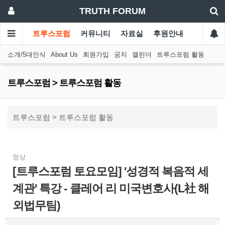
TRUTH FORUM
트루스포럼
커뮤니티
자료실
후원안내
소개/5대인식
About Us
회원가입
공지
캘린더
트루스포럼 활동
트루스포럼 > 트루스포럼 활동
트루스포럼 > 트루스포럼 활동
영상
[트루스포럼 토요모임] '성경적 복음적 세
계관' 특강 - 클레어 리 미국변호사(L社 해
외법무팀)