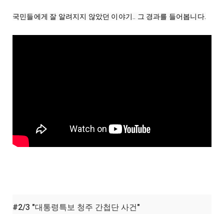
#2/3 "대통령특보 청주 간첩단 사건"