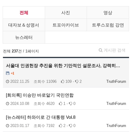
전체
사진
영상
대자보＆성명서
트포아카이브
트루스포럼 강연
뉴스레터
게시판 검색
전체
237
건 / 1페이지
서울대 인권헌장 추진을 위한 기만적인 설문조사, 강력히…
+1
2022.11.25
조회수
11096
109 -
2
TruthForum
[회의록] 이승만 바로알기 국민연합
2024.10.08
조회수
4620
1 -
0
TruthForum
[뉴스레터] 하와이로 간 대통령 Vol.8
2023.01.17
조회수
7192
2 -
0
TruthForum