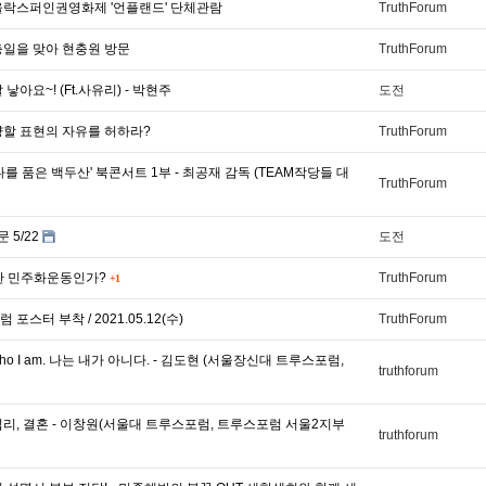
울락스퍼인권영화제 '언플랜드' 단체관람
TruthForum
충일을 맞아 현충원 방문
TruthForum
낳아요~! (Ft.사유리) - 박현주
도전
양할 표현의 자유를 허하라?
TruthForum
를 품은 백두산' 북콘서트 1부 - 최공재 감독 (TEAM작당들 대
TruthForum
 5/22
도전
오한 민주화운동인가?
TruthForum
+1
스터 부착 / 2021.05.12(수)
TruthForum
 Who I am. 나는 내가 아니다. - 김도현 (서울장신대 트루스포럼,
truthforum
리, 결혼 - 이창원(서울대 트루스포럼, 트루스포럼 서울2지부
truthforum