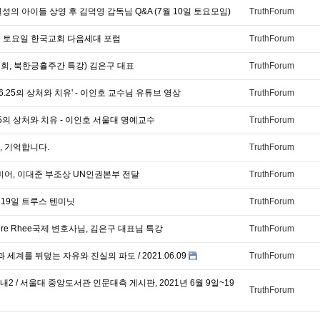
성의 아이들 상영 후 김덕영 감독님 Q&A (7월 10일 토요모임)
TruthForum
24일 토요일 한국교회 다음세대 포럼
TruthForum
회, 북한긍휼주간 특강) 김은구 대표
TruthForum
'6.25의 상처와 치유' - 이인호 교수님 유튜브 영상
TruthForum
25의 상처와 치유 - 이인호 서울대 명예교수
TruthForum
, 기억합니다.
TruthForum
비어, 이대준 부조상 UN인권본부 전달
TruthForum
 19일 트루스 텐미닛
TruthForum
ire Rhee국제 변호사님, 김은구 대표님 특강
TruthForum
세계를 뒤덮는 자유와 진실의 파도 / 2021.06.09
TruthForum
2 / 서울대 중앙도서관 인문대측 게시판, 2021년 6월 9일~19
TruthForum