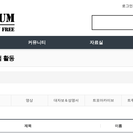
로그인
커뮤니티
자료실
럼 활동
영상
대자보＆성명서
트포아카이브
트
제목
이름