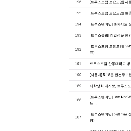
196
[트루스포럼 토요모임] 서
195
[트루스포럼 토요모임] 현
194
[트루스텐미닛] 혼자서도 잘 
193
[트루스클립] 김일성을 찬
[트루스포럼 토요모임] '바다
192
표)
191
트루스포럼 한동대학교 방문
190
[서울대] 5·18은 완전무
189
새학생회 대자보, 트루스포럼 포
[트루스텐미닛] I am Not
188
트…
[트루스텐미닛] 아름다운 섭
187
장)