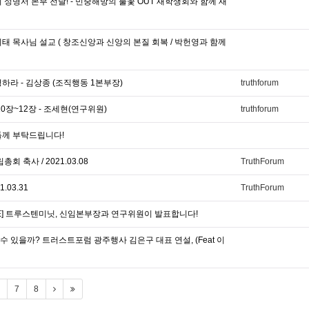
 성명서 본부 전달! - 민중해방의 불꽃 OUT 새학생회와 함께 새
태 목사님 설교 ( 창조신앙과 신앙의 본질 회복 / 박헌영과 함께
하라 - 김상종 (조직행동 1본부장)
truthforum
0장~12장 - 조세현(연구위원)
truthforum
들께 부탁드립니다!
축사 / 2021.03.08
TruthForum
.03.31
TruthForum
VE] 트루스텐미닛, 신임본부장과 연구위원이 발표합니다!
 있을까? 트러스트포럼 광주행사 김은구 대표 연설, (Feat 이
7
8