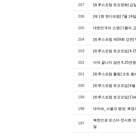
207
[트루스포럼 토요영화] 김일
206
[제 1회 한다포럼] 7월 
205
대한민국의 소명(기쁨의 교
204
[트루스포럼 제59회 강연] 
203
[트루스포럼 토요모임] 6.
202
아직 끝나지 않은 6.25전쟁
201
[트루스포럼 활동] 오토 웜
200
[트루스포럼 토요모임] 6월
199
[트루스포럼 토요모임] Cla
198
대자보_서울과 평양, 북경과 
북한인권 포스터 전시회 안내
197
일