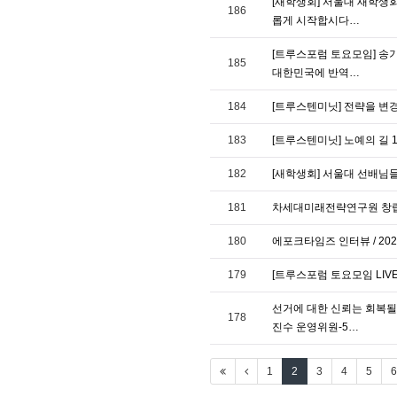
[새학생회] 서울대 새학생회
186
롭게 시작합시다…
[트루스포럼 토요모임] 송기
185
대한민국에 반역…
184
[트루스텐미닛] 전략을 변경
183
[트루스텐미닛] 노예의 길 1
182
[새학생회] 서울대 선배님
181
차세대미래전략연구원 창립총회 
180
에포크타임즈 인터뷰 / 2021
179
[트루스포럼 토요모임 LI
선거에 대한 신뢰는 회복될수
178
진수 운영위원-5…
1
2
3
4
5
6