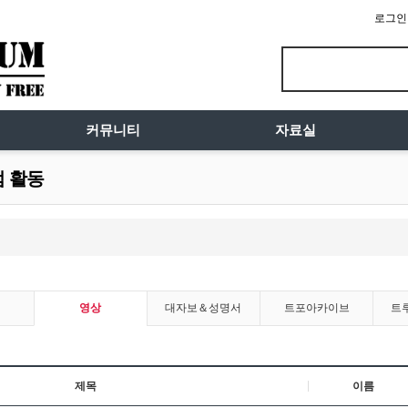
로그인
커뮤니티
자료실
럼 활동
영상
대자보＆성명서
트포아카이브
트
제목
이름