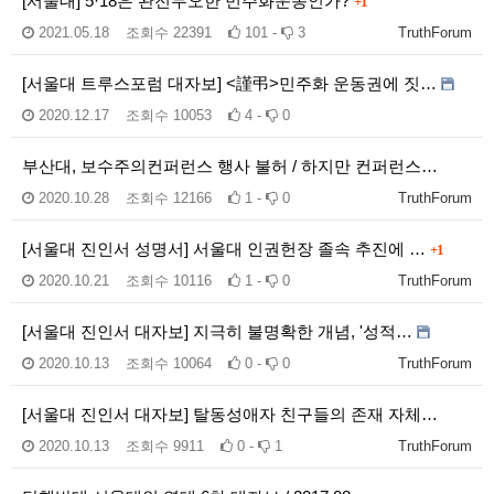
[서울대] 5·18은 완전무오한 민주화운동인가?
+1
2021.05.18
조회수
22391
101 -
3
TruthForum
[서울대 트루스포럼 대자보] <謹弔>민주화 운동권에 짓…
2020.12.17
조회수
10053
4 -
0
부산대, 보수주의컨퍼런스 행사 불허 / 하지만 컨퍼런스…
2020.10.28
조회수
12166
1 -
0
TruthForum
[서울대 진인서 성명서] 서울대 인권헌장 졸속 추진에 …
+1
2020.10.21
조회수
10116
1 -
0
TruthForum
[서울대 진인서 대자보] 지극히 불명확한 개념, '성적…
2020.10.13
조회수
10064
0 -
0
TruthForum
[서울대 진인서 대자보] 탈동성애자 친구들의 존재 자체…
2020.10.13
조회수
9911
0 -
1
TruthForum