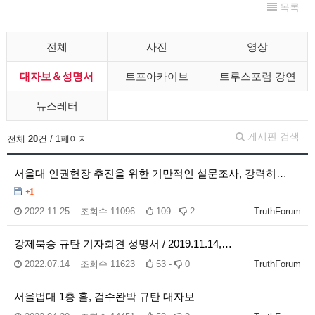
목록
전체
사진
영상
대자보＆성명서
트포아카이브
트루스포럼 강연
뉴스레터
게시판 검색
전체
20
건 / 1페이지
서울대 인권헌장 추진을 위한 기만적인 설문조사, 강력히…
+1
2022.11.25
조회수
11096
109 -
2
TruthForum
강제북송 규탄 기자회견 성명서 / 2019.11.14,…
2022.07.14
조회수
11623
53 -
0
TruthForum
서울법대 1층 홀, 검수완박 규탄 대자보