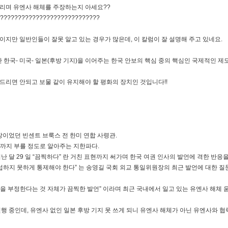
달리며 유엔사 해체를 주장하는지 아세요??
????????????????????????????
지만 일반인들이 잘못 알고 있는 경우가 많은데, 이 칼럼이 잘 설명해 주고 있네요.
 한국- 미국- 일본(후방 기지)을 이어주는 한국 안보의 핵심 중의 핵심인 국제적인 제
리면 안되고 보물 같이 유지해야 할 평화의 장치인 것입니다!!
장이었던 빈센트 브룩스 전 한미 연합 사령관.
절까지 부를 정도로 알아주는 지한파다.
 달 29 일 “끔찍하다” 란 거친 표현까지 써가며 한국 여권 인사의 발언에 격한 반응을
섭하지 못하게 통제해야 한다” 는 송영길 국회 외교 통일위원장의 최근 발언에 대한 질
직을 부정한다는 것 자체가 끔찍한 발언” 이라며 최근 국내에서 일고 있는 유엔사 해체 
행 중인데, 유엔사 없인 일본 후방 기지 못 쓰게 되니 유엔사 해체가 아닌 유엔사와 협