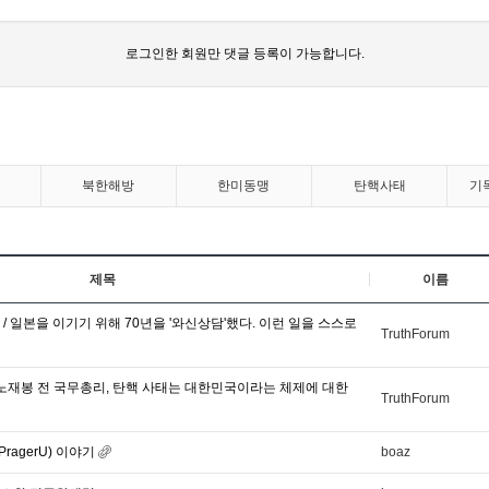
로그인한 회원만 댓글 등록이 가능합니다.
북한해방
한미동맹
탄핵사태
기
제목
이름
/ 일본을 이기기 위해 70년을 '와신상담'했다. 이런 일을 스스로
TruthForum
-노재봉 전 국무총리, 탄핵 사태는 대한민국이라는 체제에 대한
TruthForum
ragerU) 이야기
boaz