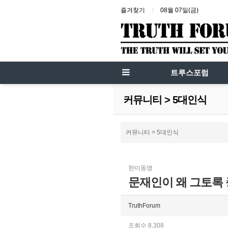
즐겨찾기
08월 07일(금)
트루스포럼
커뮤니티 > 5대인식
커뮤니티 > 5대인식
한미동맹
문재인이 왜 그토록
TruthForum
조회수 8,308