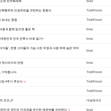
 소위 민주화세력
boaz
 친북행위와 인권유린을 규탄하는 청원서
TruthForum
 보내는 청원
TruthForum
평 & 함께 읽으면 좋은 책
boaz
<대한민국 건국 전후사 바로 알기>
boaz
 아이들’, 전쟁 고아들의 가슴 시린 우정과 사랑 뒤에 숨은 악마
boaz
한 역사의식의 반영
boaz
, 기억합니다.
TruthForum
사망 4주기 추모식
TruthForum
+2
TruthForum
됨의 조건
대녈평세조
와 대한민국 국민의 인격권을 부인한 재판부를 규탄한다
boaz
+1