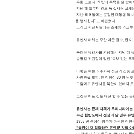
우한 코로나 19 탓에 주목을 덜 받
지난 해 말부터 안보 쪽 실세란 실세
지난 해 9 월에는 문정인 대통령 특보
을 행사한다” 고 비판했다.
그리고 지난 6 월에는 조세영 외교부 
유엔사 해체는 주한 미군 철수, 한 미
북한은 유엔사를 겨냥해서 지난 해 유엔
송영길 위원장이 말한 ‘족보 없는 조
이렇듯 북한과 주사파 정권의 집중 
사령관을 포함, 전 직원이 30 명 남짓
그럼에도 유엔사를 북한이 없애지 못
그것은 어느 것도 대신 할 수 없는 
유엔사는 존재 자체가 우리나라에는 
우선 한반도에서 전쟁이 날 경우 유엔
1953 년 총성이 멈추자 한국전 참
“북한이 재 침략하면 유엔군 깃발 아래