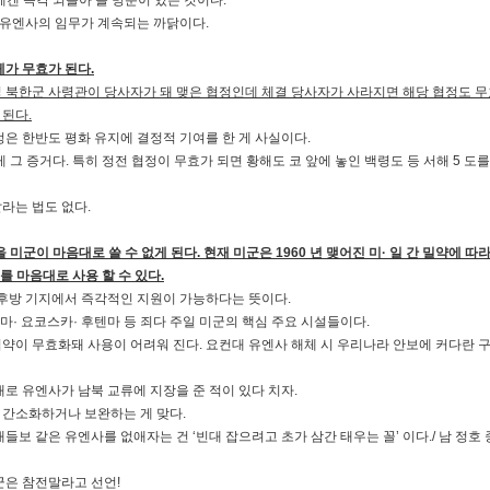
들에겐 즉각 되돌아 올 명분이 있는 것이다.
유엔사의 임무가 계속되는 까닭이다.
체가 무효가 된다.
 북한군 사령관이 당사자가 돼 맺은 협정인데 체결 당사자가 사라지면 해당 협정도 무
 된다.
정은 한반도 평화 유지에 결정적 기여를 한 게 사실이다.
게 그 증거다. 특히 정전 협정이 무효가 되면 황해도 코 앞에 놓인 백령도 등 서해 5 도
라는 법도 없다.
을 미군이 마음대로 쓸 수 없게 된다. 현재 미군은 1960 년 맺어진 미· 일 간 밀약에 따
를 마음대로 사용 할 수 있다.
 후방 기지에서 즉각적인 지원이 가능하다는 뜻이다.
마· 요코스카· 후텐마 등 죄다 주일 미군의 핵심 주요 시설들이다.
약이 무효화돼 사용이 어려워 진다. 요컨대 유엔사 해체 시 우리나라 안보에 커다란 
대로 유엔사가 남북 교류에 지장을 준 적이 있다 치자.
 간소화하거나 보완하는 게 맞다.
들보 같은 유엔사를 없애자는 건 ‘빈대 잡으려고 초가 삼간 태우는 꼴’ 이다./ 남 정
은 참전말라고 선언!