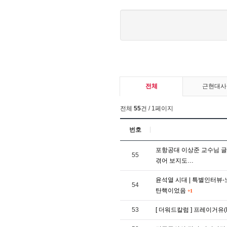
전체
근현대사
전체
55
건 / 1페이지
번호
포항공대 이상준 교수님 글 
55
겪어 보지도…
윤석열 시대 | 특별인터뷰
54
탄핵이었음
+1
53
[ 더워드칼럼 ] 프레이거유(P