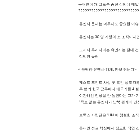
문재인이 왜 그토록 종전 선언에 매
????????????????????????????
유엔사 문제는 너무나도 중요한 이슈이
유엔사는 30 명 가량의 소 조직이지만
그래서 우리나라는 유엔사는 절대 건드
정택환 올림
< 끔찍한 유엔사 해체, 안보 허문다>
웨스트 포인트 사상 첫 흑인 생도 대
두 번의 한국 근무에다 애국가를 4 
여간해선 언성을 안 높인다는 그가 지난
“족보 없는 유엔사가 남북 관계에 간
브룩스 사령관은 “UN 이 창설한 조
문재인 정권 핵심에서 집요한 작업 진