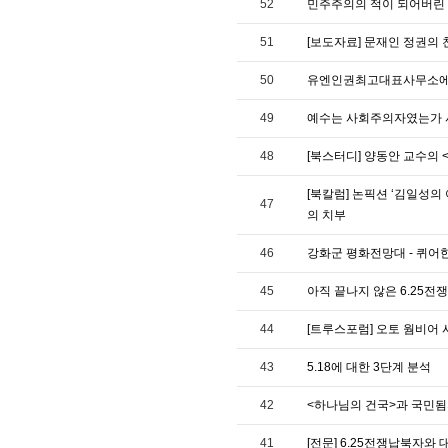
52
민주주의의 적이 되어버린
51
[보도자료] 문재인 정권의
50
유엔인권최고대표사무소에
49
예수는 사회주의자였는가 서
48
[북스터디] 양동안 교수의 
[북칼럼] 논픽션 ‘김일성의
47
의 치부
46
강화군 평화전망대 - 퀴어
45
아직 끝나지 않은 6.25전쟁
44
[트루스포럼] 오토 웜비어 
43
5.18에 대한 3단계 분석
42
<하나님의 건국>과 국민
41
[전문] 6.25전쟁납북자