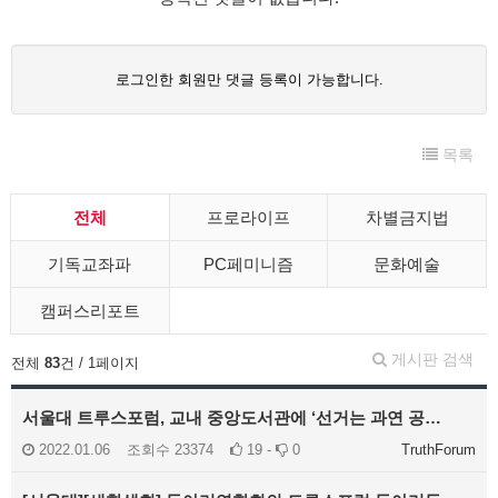
로그인한 회원만 댓글 등록이 가능합니다.
목록
전체
프로라이프
차별금지법
기독교좌파
PC페미니즘
문화예술
캠퍼스리포트
게시판 검색
전체
83
건 / 1페이지
서울대 트루스포럼, 교내 중앙도서관에 ‘선거는 과연 공…
2022.01.06
조회수
23374
19 -
0
TruthForum