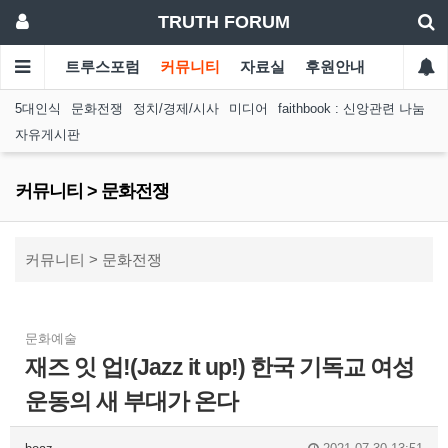
TRUTH FORUM
트루스포럼
커뮤니티
자료실
후원안내
5대인식
문화전쟁
정치/경제/시사
미디어
faithbook : 신앙관련 나눔
자유게시판
커뮤니티 > 문화전쟁
커뮤니티 > 문화전쟁
문화예술
재즈 잇 업!(Jazz it up!) 한국 기독교 여성
운동의 새 부대가 온다