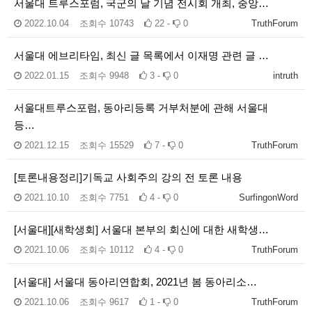
서울대 트루스포럼, 국군의 날 기념 전시회 개최, 중앙…
2022.10.04
조회수
10743
22 -
0
TruthForum
서울대 에브리타임, 최신 글 목록에서 이재명 관련 글 …
2022.01.15
조회수
9948
3 -
0
intruth
서울대트루스포럼, 동아리등록 거부처분에 관해 서울대
등…
2021.12.15
조회수
15529
7 -
0
TruthForum
[토론내용정리]기독교 사회주의 강의 전 토론 내용
2021.10.10
조회수
7751
4 -
0
SurfingonWord
[서울대][새학생회] 서울대 본부의 회신에 대한 새학생…
2021.10.06
조회수
10112
4 -
0
TruthForum
[서울대] 서울대 동아리연합회, 2021년 봄 동아리소…
2021.10.06
조회수
9617
1 -
0
TruthForum