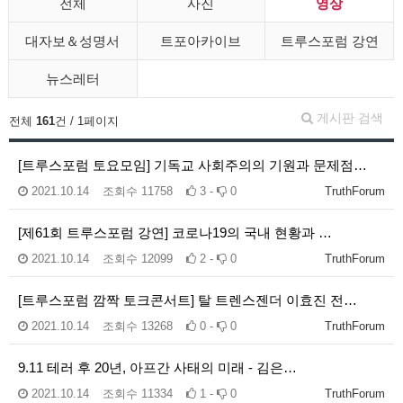
전체
사진
영상
대자보＆성명서
트포아카이브
트루스포럼 강연
뉴스레터
게시판 검색
전체
161
건 / 1페이지
[트루스포럼 토요모임] 기독교 사회주의의 기원과 문제점…
2021.10.14
조회수
11758
3 -
0
TruthForum
[제61회 트루스포럼 강연] 코로나19의 국내 현황과 …
2021.10.14
조회수
12099
2 -
0
TruthForum
[트루스포럼 깜짝 토크콘서트] 탈 트렌스젠더 이효진 전…
2021.10.14
조회수
13268
0 -
0
TruthForum
9.11 테러 후 20년, 아프간 사태의 미래 - 김은…
2021.10.14
조회수
11334
1 -
0
TruthForum