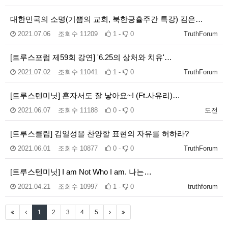
대한민국의 소명(기쁨의 교회, 북한긍휼주간 특강) 김은…
2021.07.06
조회수
11209
1 -
0
TruthForum
[트루스포럼 제59회 강연] '6.25의 상처와 치유'…
2021.07.02
조회수
11041
1 -
0
TruthForum
[트루스텐미닛] 혼자서도 잘 낳아요~! (Ft.사유리)…
2021.06.07
조회수
11188
0 -
0
도전
[트루스클립] 김일성을 찬양할 표현의 자유를 허하라?
2021.06.01
조회수
10877
0 -
0
TruthForum
[트루스텐미닛] I am Not Who I am. 나는…
2021.04.21
조회수
10997
1 -
0
truthforum
1
2
3
4
5