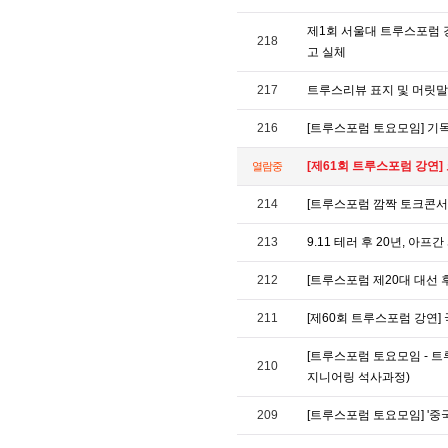
제1회 서울대 트루스포럼 강
218
고 실체
217
트루스리뷰 표지 및 머릿말
216
[트루스포럼 토요모임] 기
[제61회 트루스포럼 강연]
열람중
214
[트루스포럼 깜짝 토크콘서
213
9.11 테러 후 20년, 아프
212
[트루스포럼 제20대 대선 
211
[제60회 트루스포럼 강연]
[트루스포럼 토요모임 - 트
210
지니어링 석사과정)
209
[트루스포럼 토요모임] '중