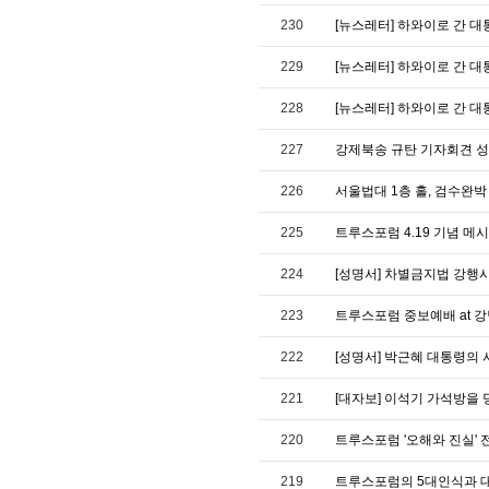
230
[뉴스레터] 하와이로 간 대통령
229
[뉴스레터] 하와이로 간 대통령
228
[뉴스레터] 하와이로 간 대통령
227
강제북송 규탄 기자회견 성명서 / 
226
서울법대 1층 홀, 검수완박
225
트루스포럼 4.19 기념 메
224
[성명서] 차별금지법 강행
223
트루스포럼 중보예배 at 강남역
222
[성명서] 박근혜 대통령의
221
[대자보] 이석기 가석방을 
220
트루스포럼 '오해와 진실' 
219
트루스포럼의 5대인식과 대한민