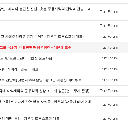
연 | 좌파의 불편한 진실 - 촛불 주동세력의 전략과 전술 그리
TruthForum
TruthForum
독교 사회주의의 기원과 문제점 (김은구 트루스포럼 대표)
TruthForum
 코로나19의 국내 현황과 방역정책 - 이은혜 교수
TruthForum
트] 탈 트렌스젠더 이효진 전도사님
TruthForum
간 사태의 미래 - 김은구 대표
TruthForum
후보 간담회] 첫번째 초대손님 - 황교안 대통령 예비후보
TruthForum
 국내 좌익세력의 군무력화 실상 조기재 장군(전 기무사 준장)
TruthForum
루스톡] 코로나에 관한 몇몇 사실들 - 권은택 (서울대 바이오엔
TruthForum
국의 미래' 특강 - 김은구 트루스포럼 대표
TruthForum