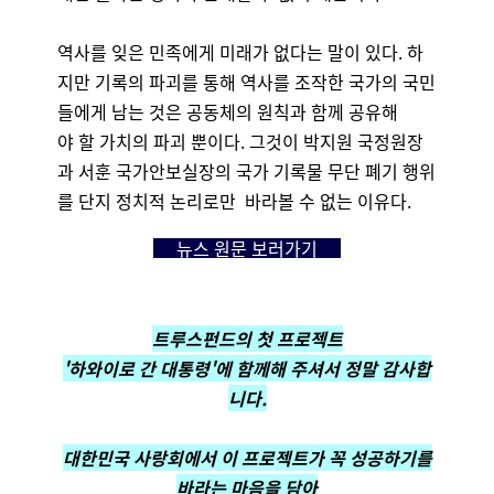
역사를
잊은
민족에게
미래가
없다는
말이
있다
.
하
지만
기록의
파괴를
통해
역사를
조작한
국가의
국민
들에게
남는
것은
공동체의
원칙과
함께
공유해
야
할
가치의
파괴
뿐이다
.
그것이
박지원
국정원장
과
서훈
국가안보실장의
국가
기록물
무단
폐기
행위
를
단지
정치적
논리로만
바라볼
수
없는
이유다
.
뉴스 원문 보러가기
트루스펀드의 첫 프로젝트
'하와이로 간 대통령'에 함께해 주셔서 정말 감사합
니다.
대한민국 사랑회에서 이 프로젝트가 꼭 성공하기를
바라는 마음을 담아