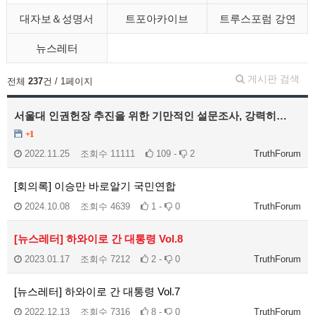
대자보＆성명서
트포아카이브
트루스포럼 강연
뉴스레터
게시판 검색
전체
237
건 / 1페이지
서울대 인권헌장 추진을 위한 기만적인 설문조사, 강력히…
+1
2022.11.25
조회수
11111
109 -
2
TruthForum
[회의록] 이승만 바로알기 국민연합
2024.10.08
조회수
4639
1 -
0
TruthForum
[뉴스레터] 하와이로 간 대통령 Vol.8
2023.01.17
조회수
7212
2 -
0
TruthForum
[뉴스레터] 하와이로 간 대통령 Vol.7
2022.12.13
조회수
7316
8 -
0
TruthForum