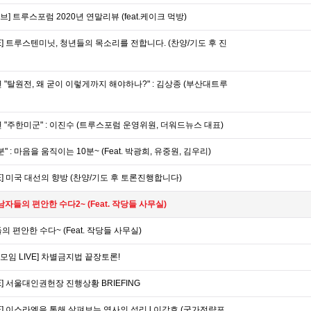
 트루스포럼 2020년 연말리뷰 (feat.케이크 먹방)
E] 트루스텐미닛, 청년들의 목소리를 전합니다. (찬양/기도 후 진
 "탈원전, 왜 굳이 이렇게까지 해야하나?" : 김상종 (부산대트루
 "주한미군" : 이진수 (트루스포럼 운영위원, 더워드뉴스 대표)
 : 마음을 움직이는 10분~ (Feat. 박광희, 유중원, 김우리)
E] 미국 대선의 향방 (찬양/기도 후 토론진행합니다)
남자들의 편안한 수다2~ (Feat. 작당들 사무실)
 편안한 수다~ (Feat. 작당들 사무실)
임 LIVE] 차별금지법 끝장토론!
] 서울대인권헌장 진행상황 BRIEFING
E] 이스라엘을 통해 살펴보는 역사의 섭리 l 이강호 (국가전략포