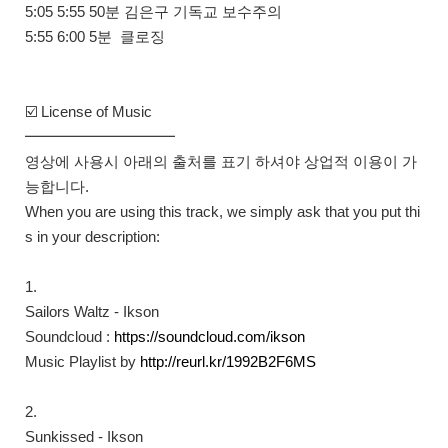
5:05​ 5:55​ 50분 김은구 기독교 보수주의
5:55​ 6:00​ 5분 클로징
☑️ License of Music
━━━━━━━━━━
영상에 사용시 아래의 출처를 표기 하셔야 상업적 이용이 가
능합니다.
When you are using this track, we simply ask that you put thi
s in your description:
1.
Sailors Waltz - Ikson
Soundcloud :
https://soundcloud.com/ikson​
Music Playlist by
http://reurl.kr/1992B2F6MS​
2.
Sunkissed - Ikson