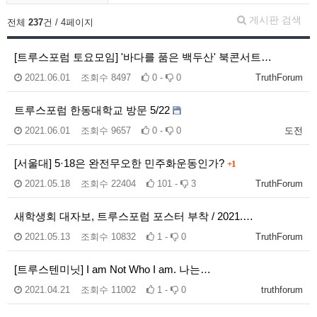
게시판 검색
전체
237
건 / 4페이지
[트루스포럼 토요모임] '바다를 품은 백두산' 북콘서트…
2021.06.01
조회수
8497
0 -
0
TruthForum
트루스포럼 한동대학교 방문 5/22
2021.06.01
조회수
9657
0 -
0
도전
[서울대] 5·18은 완전무오한 민주화운동인가?
+1
2021.05.18
조회수
22404
101 -
3
TruthForum
새학생회 대자보, 트루스포럼 포스터 부착 / 2021.…
2021.05.13
조회수
10832
1 -
0
TruthForum
[트루스텐미닛] I am Not Who I am. 나는…
2021.04.21
조회수
11002
1 -
0
truthforum