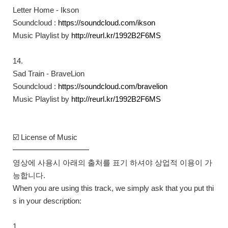
Letter Home - Ikson
Soundcloud :
https://soundcloud.com/ikson​
Music Playlist by
http://reurl.kr/1992B2F6MS​
14.
Sad Train - BraveLion
Soundcloud :
https://soundcloud.com/bravelion​
Music Playlist by
http://reurl.kr/1992B2F6MS​
☑️ License of Music
━━━━━━━━━━
영상에 사용시 아래의 출처를 표기 하셔야 상업적 이용이 가
능합니다.
When you are using this track, we simply ask that you put thi
s in your description:
1.