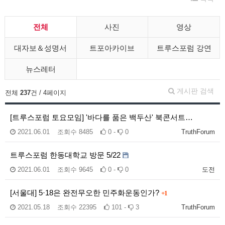
전체
사진
영상
대자보＆성명서
트포아카이브
트루스포럼 강연
뉴스레터
게시판 검색
전체
237
건 / 4페이지
[트루스포럼 토요모임] '바다를 품은 백두산' 북콘서트…
2021.06.01
조회수
8485
0 -
0
TruthForum
트루스포럼 한동대학교 방문 5/22
2021.06.01
조회수
9645
0 -
0
도전
[서울대] 5·18은 완전무오한 민주화운동인가?
+1
2021.05.18
조회수
22395
101 -
3
TruthForum